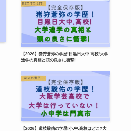
【2026】猪狩蒼弥の学歴!目黒日大中.高校!大学
進学の真相と頭の良さに衝撃!
【2026】道枝駿佑の学歴!小.中.高校はどこ?大