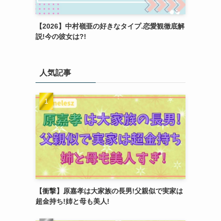
【2026】中村嶺亜の好きなタイプ.恋愛観徹底解
説!今の彼女は?!
人気記事
【衝撃】原嘉孝は大家族の長男!父親似で実家は
超金持ち!姉と母も美人!