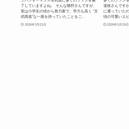
プパフォーマンスを武器に多くのファンを魅
多くのファンを
了していますよね。 そんな猪狩さんですが、
道枝さんです
実は小学生の頃から努力家で、学力も高く “文
に通っていたの
武両道”な一面を持っていたことをご...
頃の可愛いエピ
2026年3月21日
2026年3月15日