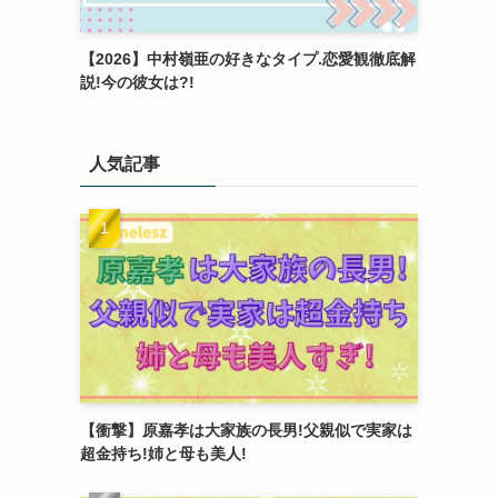
【2026】中村嶺亜の好きなタイプ.恋愛観徹底解
説!今の彼女は?!
人気記事
【衝撃】原嘉孝は大家族の長男!父親似で実家は
超金持ち!姉と母も美人!