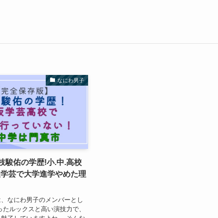
なにわ男子
道枝駿佑の学歴!小.中.高校
阪学芸で大学進学やめた理
は、なにわ男子のメンバーとし
ったルックスと高い演技力で、