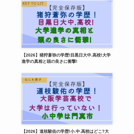
【2026】猪狩蒼弥の学歴!目黒日大中.高校!大学
進学の真相と頭の良さに衝撃!
【2026】道枝駿佑の学歴!小.中.高校はどこ?大