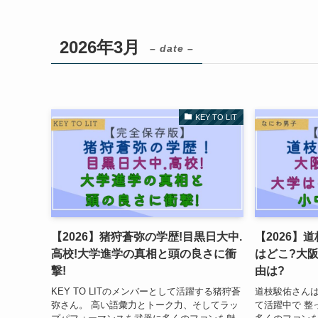
2026年3月
– date –
KEY TO LIT
【2026】猪狩蒼弥の学歴!目黒日大中.
【2026】
高校!大学進学の真相と頭の良さに衝
はどこ?大
撃!
由は?
KEY TO LITのメンバーとして活躍する猪狩蒼
道枝駿佑さん
弥さん。 高い語彙力とトーク力、そしてラッ
て活躍中で 整