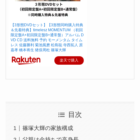
【3形態DVDセット】【3形態同時購入特典
＆先着特典】timelesz MOMENTUM （初回
限定盤A+初回限定盤B+通常盤）アルバム D
VD CD 送料無料 予約 モーメンタム タイム
レス 佐藤勝利 菊池風磨 松島聡 寺西拓人 原
嘉孝 橋本将生 猪俣周杜 篠塚大輝
楽天で購入
目次
篠塚大輝の家族構成
父親は金持ちで高身長