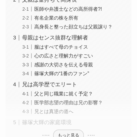
医師や弁護士などの高所得者?!
有名企業の株を所有
高身長と整った顔立ちは父親譲り？
母親はセンス抜群な理解者
服はすべて母のチョイス
心の広さと理解力がすごい
感謝の大切さを伝える母親
篠塚大輝の“1番のファン”
兄は高学歴でエリート
父と同じ職業に就く予定？
医学部志望の理由は兄の影響？
兄とは真逆の道へ
篠塚大輝の家庭環境
もっと見る