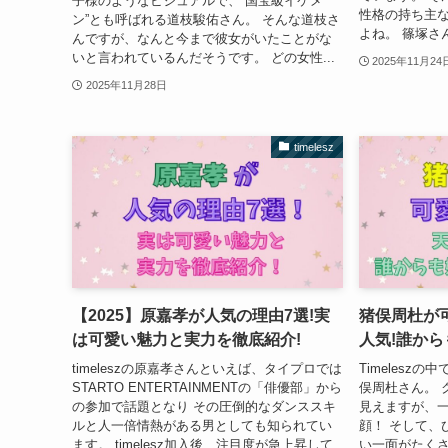
子様のようなビジュアルで、“国宝級イケメ
性格の持ち主な
ン”とも呼ばれる道枝駿佑さん。 そんな道枝さ
よね。 篠塚さ
んですが、なんと今まで彼女がいたことがな
いと言われているんだそうです。 どの女性...
2025年11月24
2025年11月28日
timelesz
【2025】原嘉孝が人気の理由7選!実
猪俣周杜が
は可愛い魅力と実力を徹底紹介!
人気!誰から
timeleszの原嘉孝さんといえば、タイプロでは
Timelesz
STARTO ENTERTAINMENTの「俳優部」から
俣周杜さん。 
の参加で話題となり その圧倒的なダンススキ
見えますが、
ルと人一倍情熱がある男としても知られてい
顔！ そして、
ます。 timelesz加入後、注目度が急上昇して
い一面がたく