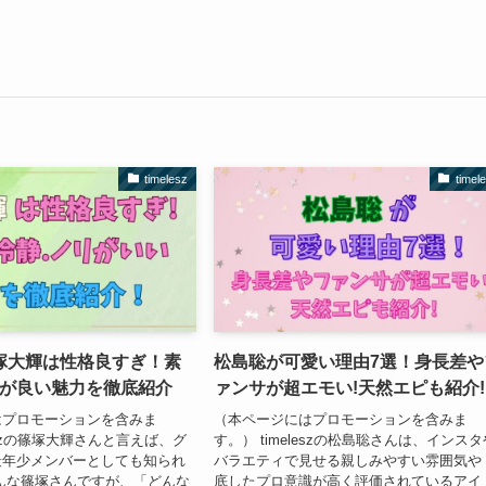
timelesz
timel
塚大輝は性格良すぎ！素
松島聡が可愛い理由7選！身長差や
リが良い魅力を徹底紹介
ァンサが超エモい!天然エピも紹介!
はプロモーションを含みま
（本ページにはプロモーションを含みま
leszの篠塚大輝さんと言えば、グ
す。） timeleszの松島聡さんは、インスタ
最年少メンバーとしても知られ
バラエティで見せる親しみやすい雰囲気や
んな篠塚さんですが、「どんな
底したプロ意識が高く評価されているアイ