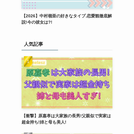
【2026】中村嶺亜の好きなタイプ.恋愛観徹底解
説!今の彼女は?!
人気記事
【衝撃】原嘉孝は大家族の長男!父親似で実家は
超金持ち!姉と母も美人!