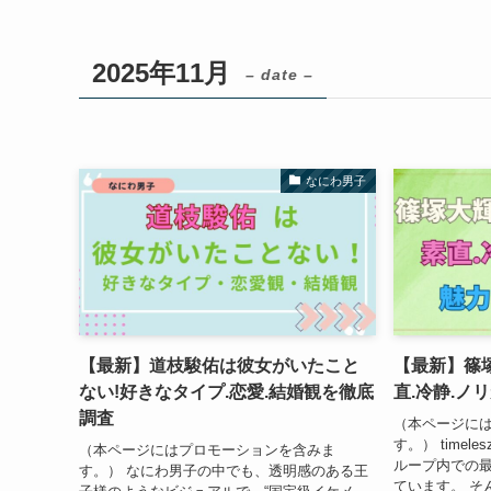
2025年11月
– date –
なにわ男子
【最新】道枝駿佑は彼女がいたこと
【最新】篠
ない!好きなタイプ.恋愛.結婚観を徹底
直.冷静.ノ
調査
（本ページに
す。） time
（本ページにはプロモーションを含みま
ループ内での
す。） なにわ男子の中でも、透明感のある王
ています。 そ