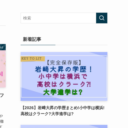
新着記事
esz
フ
【2026】岩﨑大昇の学歴まとめ!小中学は横浜!
高校はクラーク?大学進学は?
や
 徹
ド