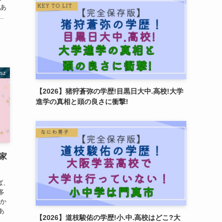
であ
.
esz
【2026】猪狩蒼弥の学歴!目黒日大中.高校!大学
進学の真相と頭の良さに衝撃!
家
ば、
多
「か
あ
【2026】道枝駿佑の学歴!小.中.高校はどこ?大
て、