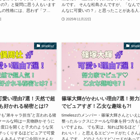
の?」と疑問に思う人もいます
ルです。 そんな松島さんですが、「なん
んの性格には、思わず「フ...
んなに可愛いの？」と思ったことがある人..
日
2025年11月22日
timelesz
timel
可愛い理由7選！天然で超
篠塚大輝がかわいい理由7選！努力
も好かれる秘密とは!?
でピュアすぎ！乙女な趣味も?!
の中でも“弟キャラ担当”と言われる猪
timeleszのメンバー・篠塚大輝さんといえ
クールな時は一見物静かそうに
整ったルックスにクールな印象を持つ方も
一度口を開くと子犬のような笑
いですよね。 でも実は、知れば知るほど
びっくりするほどピュアで可愛
わいい！」と思えるエピソードがたくさん
さんあるんです♡今回はそんな
るんです。 どのようなエピソードがあっ