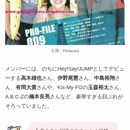
引用：Pinterest
メンバーには、のちにHey!Say!JUMPとしてデビュ
ーする
高木雄也
さん、
伊野尾慧
さん、
中島裕翔
さ
ん、
有岡大貴
さんや、Kis-My-Ft2の
玉森裕太
さん、
A.B.C-Zの
橋本良亮
さんなど、豪華すぎる顔ぶれが
そろっていました。