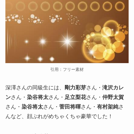
引用：フリー素材
深澤さんの同級生には、
剛力彩芽
さん・
滝沢カレ
ン
さん・
染谷将太
さん・
足立梨花
さん・
仲野太賀
さん・
染谷将太
さん・
菅田将暉
さん・
有村架純
さ
んなど、顔ぶれがめちゃくちゃ豪華でした！