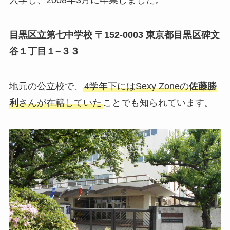
入学し、2008年3月に卒業しました。
目黒区立第七中学校 〒152-0003 東京都目黒区碑文
谷１丁目１−３３
地元の公立校で、
4学年下にはSexy Zoneの
佐藤勝
利
さんが在籍していた
ことでも知られています。