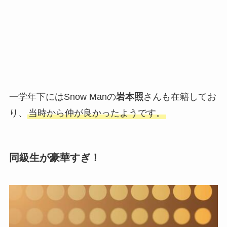
一学年下にはSnow Manの
岩本照
さんも在籍してお
り、
当時から仲が良かったようです。
同級生が豪華すぎ！