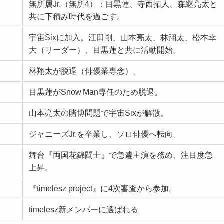
無所属Jr.（無所4）：目黒蓮、寺西拓人、森継亮太と
共に下積み時代を過ごす。
宇宙Sixに加入。江田剛、山本亮太、林翔太、松本幸
大（リーダー）、目黒蓮と共に活動開始。
林翔太が脱退（俳優業専念）。
目黒蓮がSnow Man専任のため脱退。
山本亮太の賭博問題で宇宙Sixが解散。
ジャニーズJr.を卒業し、ソロ俳優へ転向。
舞台『両国花錦闘士』で急遽主演を務め、注目度急
上昇。
『timelesz project』に4次審査から参加。
timelesz新メンバーに選ばれる