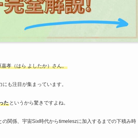
原嘉孝（はら よしたか）さん。
力にも注目が集まっています。
った
というから驚きですよね。
係、宇宙Six時代からtimeleszに加入するまでの下積み時