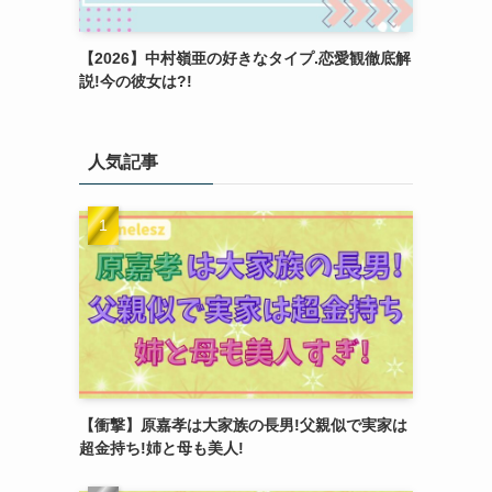
【2026】中村嶺亜の好きなタイプ.恋愛観徹底解
説!今の彼女は?!
人気記事
【衝撃】原嘉孝は大家族の長男!父親似で実家は
超金持ち!姉と母も美人!