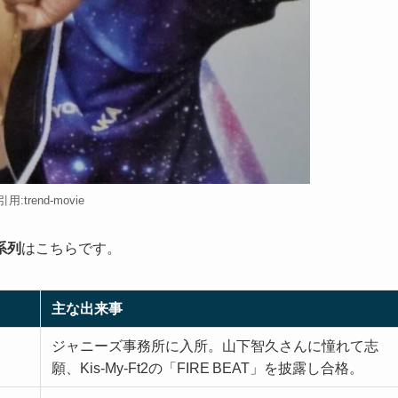
引用:trend-movie
系列
はこちらです。
主な出来事
ジャニーズ事務所に入所。山下智久さんに憧れて志
願、Kis-My-Ft2の「FIRE BEAT」を披露し合格。