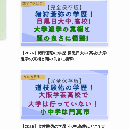
【2026】猪狩蒼弥の学歴!目黒日大中.高校!大学
進学の真相と頭の良さに衝撃!
【2026】道枝駿佑の学歴!小.中.高校はどこ?大